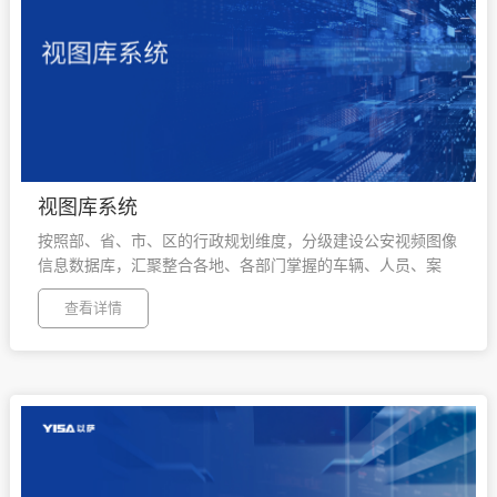
视图库系统
按照部、省、市、区的行政规划维度，分级建设公安视频图像
信息数据库，汇聚整合各地、各部门掌握的车辆、人员、案
件、事件等视频图像信息，实现数据录入、数据查询、数据共
查看详情
享、布控与告警、订阅与通知等多种功能。