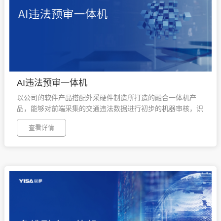
AI违法预审一体机
以公司的软件产品搭配外采硬件制造所打造的融合一体机产
品，能够对前端采集的交通违法数据进行初步的机器审核，识
别正片（有效的违法图片）与废片（无效的违法图片），将有
查看详情
效的违法数据提供给违法审核平台进行执法处理，显著提升审
核效率。