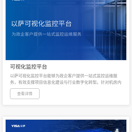
可视化监控平台
以萨可视化监控平台能够为政企客户提供一站式监控运维服
务，有效支撑项目信息化建设与行业数字化转型。针对机房内
的服务器、数据库、大数据组件、网络等基础设施实现精准采
查看详情
集、统计展示、故障分析、监测预警等应用满足多场景监控需
求，切实保障业务系统安全、稳定、高效运行。