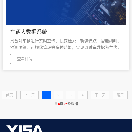
车辆大数据系统
具备对车辆进行实时查询、快速检索、轨迹追踪、智能研判、
预测预警、可视化管理等多种功能，实现以过车数据为主线，
对人、车、物进行快速检索以及与视频库、人员库的联动分
查看详情
析，明显提高立体化治安防控能力。
首页
上一页
1
2
3
4
下一页
尾页
共
4
页
25
条数据