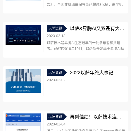
告》，全国非机动车保有量已超过3亿辆，由非机
动车违法导致的交通事故正呈现多发趋势。轰鸣超
速的电摩托、肆意变道的电瓶车、违规载人的三轮
车……你是否也曾感受过它们带来的“惊悚”?近年
来，部分非机动车车主守法和安全意识淡薄，导...
以萨&昇腾AI又双叒有大动作？这次面向智慧交通交出创新答卷！
以萨资讯
2023-02-18
以萨技术是昇腾AI生态最早的一批参与者和共建
者。●早在2018年10月，以萨就开始基于昇腾AI基
础软硬件进行算法适配与开发；●2022年5月，以
萨与华为在青岛正式签署合作协议，成为昇腾万里
计划首批伙伴之一，在关键技术创新研发、解决方
案联合发布方面达成合作共识，...
2022以萨年终大事记
以萨资讯
2023-02-02
再创佳绩！以萨技术连续三年荣登山东省大数据“三优两重”榜单！
以萨资讯
2023-01-04