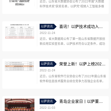
近日，山东省大数据协会公布了2022年度“大数据
科学技术奖”获奖名单，以萨凭“视频人工智能多维
融合应用系统软件”项目在众多参选企业中脱颖而
出，荣获一等奖！本次评选工作旨在落实省科学技
术厅《关于进一步鼓励和规范山东省社会力量设立
科学技术奖的指导意见》规定及相关要...
喜讯！以萨技术成功入选第一批山东省数据开放创新应用实验室名单！
以萨资讯
2022-11-24
近日，省大数据局公布了第一批山东省数据开放创
新应用实验室名单，以萨技术符合认定条件，成功
入选！本次认定工作旨在推动山东省数据深度开
放，探索公共数据开放应用的新技术和新模式，推
动公共数据高质量开放和创新利用，加快培育数据
要素市场，进一步激发社会数据创新应用活力。...
荣誉上新！以萨上榜2022年度山东省软件和信息技术服务业综合竞争力百强企业名单！
以萨资讯
2022-11-24
近日，山东省软件行业协会公布了2022年度山东省
软件和信息技术服务业综合竞争力百强企业名单，
以萨技术符合各项认定条件，荣耀登榜！本次评选
旨在贯彻落实《关于加快推动软件产业高质量发展
的实施意见》（鲁政办发〔2020〕1号）文件精
神，打造一批带动力和支撑力强的软件...
青岛企业家日丨以萨董事长李凡平应邀出席全市民营经济高质量发展工作会议并作发言
以萨资讯
2022-11-03