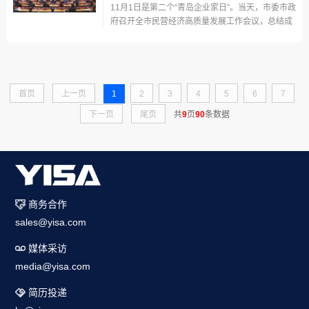
11月1日是第二个“青岛企业家日”。当天，市委市政
府召开全市民营经济高质量发展工作会议，总结成
绩、表彰先进，安排部署重点工作任务，动员全市
上下凝心聚力、真抓实干，进一步推动全市民营经
济高质量发展。市委书记陆治原出席会议并讲话，
市委副书记、市长赵豪志主持，市人大...
首页
上一页
1
2
3
4
5
6
7
下一页
尾页
共
9
页
90
条数据
商务合作
sales@yisa.com
媒体采访
media@yisa.com
简历投递