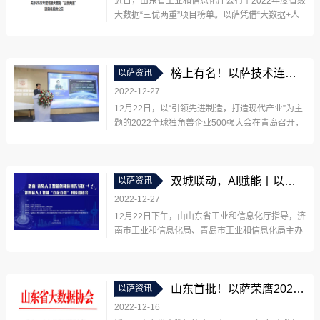
近日，山东省工业和信息化厅公布了2022年度省级
大数据“三优两重”项目榜单。以萨凭借“大数据+人
工智能”在数字城市领域的创新应用和突出成效，连
续三年荣登榜单！大数据“三优两重”项目是山东省
为贯彻国家大数据战略，落实相关文件要求，培育
山东大数据产业发展及应用创新...
榜上有名！以萨技术连续两年获评“全球独角兽企业500强”！
以萨资讯
2022-12-27
12月22日，以“引领先进制造，打造现代产业”为主
题的2022全球独角兽企业500强大会在青岛召开，
重量级的2022全球独角兽企业500强榜单同步揭
晓，以萨技术凭高成长性与科技实力，连续两年荣
耀登榜！独角兽企业是蕴涵着强大创新力和巨大成
长性的企业群体，是新经济...
双城联动，AI赋能丨以萨技术荣获人工智能领域双奖！
以萨资讯
2022-12-27
12月22日下午，由山东省工业和信息化厅指导，济
南市工业和信息化局、青岛市工业和信息化局主办
的济南-青岛人工智能创新应用先导区第四届人工智
能“百企百景”对接洽谈会在青岛成功举办。本次洽
谈会以“双城联动，AI赋能”为主题，旨在深入落实
《济南-青岛人工智能创新应用...
山东首批！以萨荣膺2022年度“大数据科学技术奖”一等奖！
以萨资讯
2022-12-16