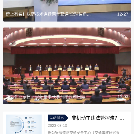
榜上有名！以萨技术连续两年获评“全球独角兽企业500强”！
12-27
青岛企业家日丨以萨董事长李凡平应邀出席全市民营经济高质量发展工作会议并作发言
11-03
非机动车违法管控难？来看以萨的智慧解法
以萨资讯
2023-03-13
据公安部道路交通安全中心《交通事故研究报